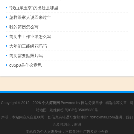
“我山摩玉京”的出处是哪里
怎样跟家人说回来过年
我的简历怎么写
简历中工作业绩怎么写
大年初三能绣花吗吗
简历需要贴照片吗
c35p8是什么意思
Copyright © 2012 - 2026
个人简历网
Powered by
网站分类目录
|
精选推荐文章
|
网
站地图
|
疑难解答
闽ICP备05035080号
声明：本站内容来自互联网，如信息有错误可发邮件到f_fb#foxmail.com说明，我们
会及时纠正，谢谢
本站仅为个人兴趣爱好，不接盈利性广告及商业合作