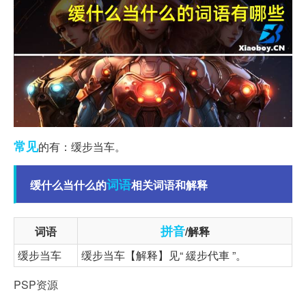
常见
的有：缓步当车。
词语
缓什么当什么的
相关词语和解释
拼音
词语
/解释
缓步当车
缓步当车【解释】见“ 緩步代車 ”。
PSP资源