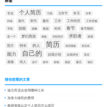
标签
个人简历
冬天
专业
元宵节
习俗
冬季
工作经历
宋代
工作
唐代
履历
工作经验
同城
春节
技能
时间
手机
攻略
数据
春节期间
求职者
梦幻西游
是一个
游戏
模板
求职简历
简历
的人
照片
特长
简历模板
简历表
自己的
能力
自我介绍
自我评价
英语
表格
诗人
雇主
还不
都是
项目
邮件
邮箱
猜你想看的文章
做元宵适合使用哪种江米
加拿大移民的费用
教师资格认定个人简历怎么填写