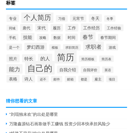
标签
个人简历
冬天
专业
元宵节
习俗
冬季
工作经历
宋代
工作
唐代
履历
工作经验
同城
春节
技能
时间
手机
攻略
数据
春节期间
求职者
梦幻西游
是一个
游戏
模板
求职简历
简历
的人
照片
特长
简历模板
简历表
自己的
能力
自我介绍
自我评价
英语
表格
诗人
雇主
还不
都是
项目
邮件
邮箱
猜你想看的文章
“刘琨独未欢”的出处是哪里
万隆鑫源钻石画靠做手工赚钱 投资少回本快承担风险少