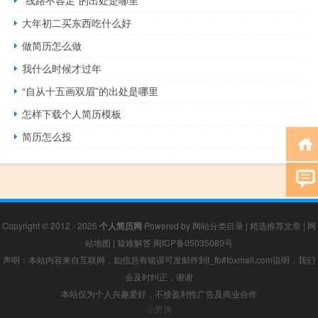
“线路不容足”的出处是哪里
大年初二买东西吃什么好
做简历怎么做
我什么时候才过年
“自从十五画双眉”的出处是哪里
怎样下载个人简历模板
简历怎么投
Copyright © 2012 - 2026
个人简历网
Powered by
网站分类目录
|
精选推荐文章
|
网
站地图
|
疑难解答
闽ICP备05035080号
声明：本站内容来自互联网，如信息有错误可发邮件到f_fb#foxmail.com说明，我们
会及时纠正，谢谢
本站仅为个人兴趣爱好，不接盈利性广告及商业合作
小男孩