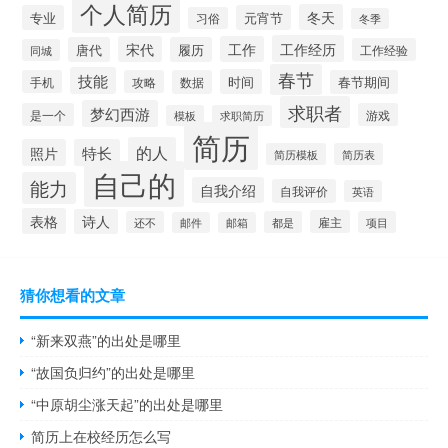
个人简历
冬天
专业
元宵节
习俗
冬季
工作经历
宋代
工作
唐代
履历
工作经验
同城
春节
技能
时间
手机
攻略
数据
春节期间
求职者
梦幻西游
是一个
游戏
模板
求职简历
简历
的人
照片
特长
简历模板
简历表
自己的
能力
自我介绍
自我评价
英语
表格
诗人
雇主
还不
都是
项目
邮件
邮箱
猜你想看的文章
“新来双燕”的出处是哪里
“故国负归约”的出处是哪里
“中原胡尘涨天起”的出处是哪里
简历上在校经历怎么写