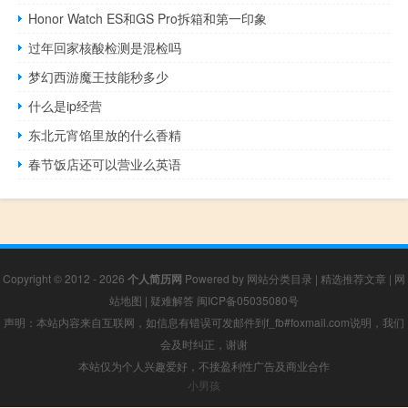
Honor Watch ES和GS Pro拆箱和第一印象
过年回家核酸检测是混检吗
梦幻西游魔王技能秒多少
什么是ip经营
东北元宵馅里放的什么香精
春节饭店还可以营业么英语
Copyright © 2012 - 2026
个人简历网
Powered by
网站分类目录
|
精选推荐文章
|
网
站地图
|
疑难解答
闽ICP备05035080号
声明：本站内容来自互联网，如信息有错误可发邮件到f_fb#foxmail.com说明，我们
会及时纠正，谢谢
本站仅为个人兴趣爱好，不接盈利性广告及商业合作
小男孩