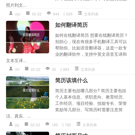
照片到文...
zyz
02-22
944
626
文章列表
如何翻译简历
如何在线翻译简历 想要在线翻译简历？
别担心，现在有很多手机翻译工具可以
帮助你。比如语音翻译器，这是一款专
业的翻译软件，支持中英文语音互译和
文本互译...
rhf
02-22
30
983
文章列表
简历该填什么
简历主要包括哪几部分? 简历主要包括
个人基本信息、求职意向、教育经历、
工作经历、项目经验、技能专长、荣誉
奖励等几部分。写简历时需要注意简
洁、真实、...
jlg
02-22
185
785
文章列表