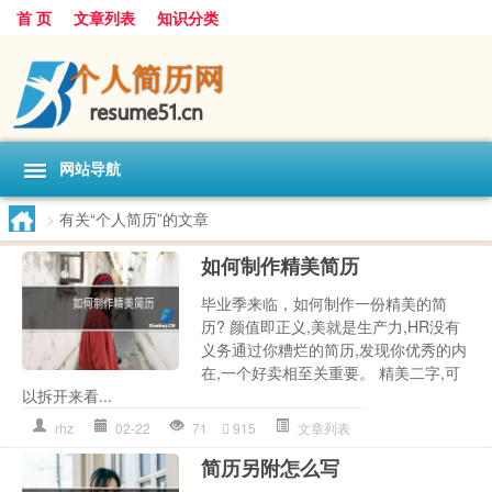
首 页
文章列表
知识分类
网站导航
>
有关“个人简历”的文章
如何制作精美简历
毕业季来临，如何制作一份精美的简
历? 颜值即正义,美就是生产力,HR没有
义务通过你糟烂的简历,发现你优秀的内
在,一个好卖相至关重要。 精美二字,可
以拆开来看...
rhz
02-22
71
915
文章列表
简历另附怎么写