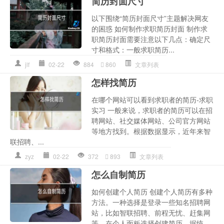
简历封面尺寸
以下围绕“简历封面尺寸”主题解决网友
的困惑 如何制作求职简历封面 制作求
职简历封面需要注意以下几点：确定尺
寸和格式：一般求职简历...
jlf
02-22
884
860
文章列表
怎样找简历
在哪个网站可以看到求职者的简历-求职
实习 一般来说，求职者的简历可以在招
聘网站、社交媒体网站、公司官方网站
等地方找到。根据数据显示，近年来智
联招聘、...
zyz
02-22
372
893
文章列表
怎么自制简历
如何创建个人简历 创建个人简历有多种
方法。一种选择是登录一些知名招聘网
站，比如智联招聘、前程无忧、赶集网
等，在个人面板选择创建简历。据统