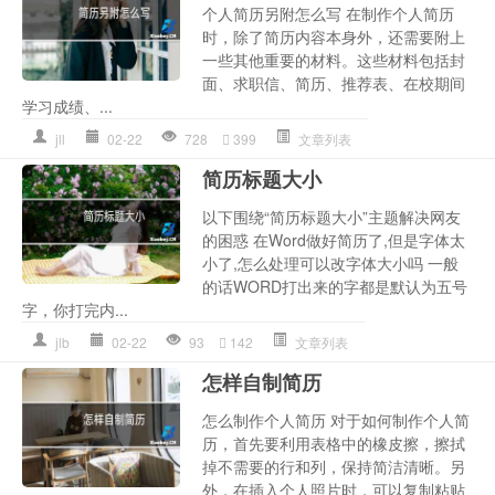
个人简历另附怎么写 在制作个人简历
时，除了简历内容本身外，还需要附上
一些其他重要的材料。这些材料包括封
面、求职信、简历、推荐表、在校期间
学习成绩、...
jll
02-22
728
399
文章列表
简历标题大小
以下围绕“简历标题大小”主题解决网友
的困惑 在Word做好简历了,但是字体太
小了,怎么处理可以改字体大小吗 一般
的话WORD打出来的字都是默认为五号
字，你打完内...
jlb
02-22
93
142
文章列表
怎样自制简历
怎么制作个人简历 对于如何制作个人简
历，首先要利用表格中的橡皮擦，擦拭
掉不需要的行和列，保持简洁清晰。另
外，在插入个人照片时，可以复制粘贴