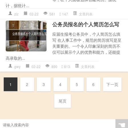
计，据统计...
zlz
02-22
581
147
文章列表
公务员报名的个人简历怎么写
应届生报考公务员中，个人简历怎么填
写 在人事工作中，规范的简历填写是至
关重要的。一个令人印象深刻的简历不
仅可以展示个人的优势和能力，还能提
高录取的...
gwy
02-22
890
813
文章列表
1
2
3
4
5
6
下一页
尾页
☚