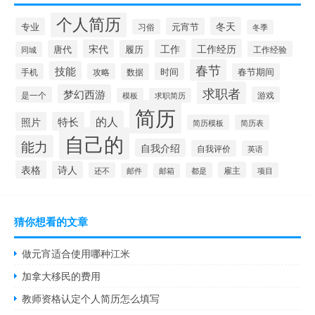
个人简历
冬天
专业
元宵节
习俗
冬季
工作经历
宋代
工作
唐代
履历
工作经验
同城
春节
技能
时间
手机
攻略
数据
春节期间
求职者
梦幻西游
是一个
游戏
模板
求职简历
简历
的人
照片
特长
简历模板
简历表
自己的
能力
自我介绍
自我评价
英语
表格
诗人
雇主
还不
都是
项目
邮件
邮箱
猜你想看的文章
做元宵适合使用哪种江米
加拿大移民的费用
教师资格认定个人简历怎么填写