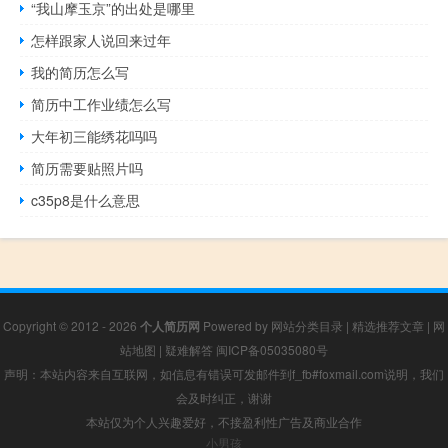
“我山摩玉京”的出处是哪里
怎样跟家人说回来过年
我的简历怎么写
简历中工作业绩怎么写
大年初三能绣花吗吗
简历需要贴照片吗
c35p8是什么意思
Copyright © 2012 - 2026
个人简历网
Powered by
网站分类目录
|
精选推荐文章
|
网
站地图
|
疑难解答
闽ICP备05035080号
声明：本站内容来自互联网，如信息有错误可发邮件到f_fb#foxmail.com说明，我们
会及时纠正，谢谢
本站仅为个人兴趣爱好，不接盈利性广告及商业合作
小男孩