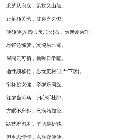
采芝从涧底，策杖又山颠。
止足须关念，沈迷盍久悛。
便须便{左懒去负加攵}石，勿使诿乘轩。
垤蚁还惊梦，冥鸿原比骞。
屋閒云可宿，檐曝日常暄。
适性频移竹，忘忧更树{上艹下谖}。
衔杯趁安健，卒岁乐周旋。
往岁当流马，归心听杜鹃。
方眠不忘起，已病始知痊。
鼯技羞穷木，羊肠易折辕。
但令思愦愦，岂厌腹便便。