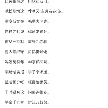
已矣椎铜虎，归欤访石田。
哦松期埽迳，荐草又{左月右眷}笺。
掌庋斯文在，鸣琚大老先。
扈祥才列属，鹤吊复题阡。
甫毕三期制，重登九寺联。
曾因陈战守，尚忆奏蝉蜎。
冯翊菟符佩，华亭鹤羽翩。
弱翁惭美报，季子幸求遄。
兰省频分帐，枢庭恰缀员。
干时繇阃议，问俗许帷褰。
平籴千仓富，防江万鼓鼘。