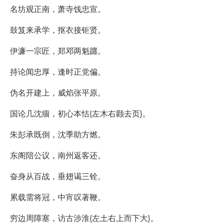
名坊观正南，萧寺饯忠宣。
鼓笈来承学，抠衣接钜贤。
伊濂一宗匠，郑邓两魁躔。
持论闻忠厚，逢时正党偏。
伪名开建上，威焰张平原。
国论几沈痼，初心本怙{左木右颧去页}。
朱彭承既倒，沈季助方燃。
东阁陪公议，南州返客还。
奋身从百战，垂翅谒三铨。
累载需将冠，中宵叹著鞭。
穷边周障塞，访古涉淮{左土右上而下大}。