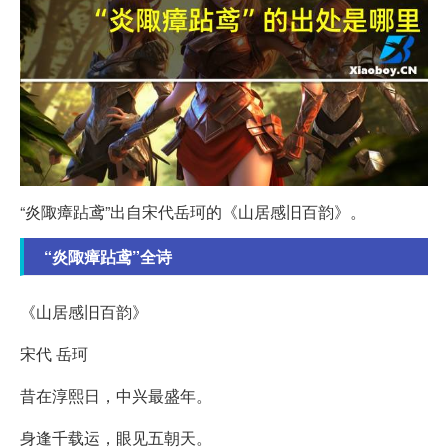
“炎陬瘴跕鸢”出自宋代岳珂的《山居感旧百韵》。
“炎陬瘴跕鸢”全诗
《山居感旧百韵》
宋代 岳珂
昔在淳熙日，中兴最盛年。
身逢千载运，眼见五朝天。