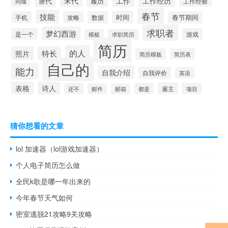
工作经历
宋代
工作
唐代
履历
工作经验
同城
春节
技能
时间
手机
攻略
数据
春节期间
求职者
梦幻西游
是一个
游戏
模板
求职简历
简历
的人
照片
特长
简历模板
简历表
自己的
能力
自我介绍
自我评价
英语
表格
诗人
雇主
还不
都是
项目
邮件
邮箱
猜你想看的文章
lol 加速器（lol游戏加速器）
个人电子简历怎么做
全民k歌是哪一年出来的
今年春节天气如何
密室逃脱21攻略9关攻略