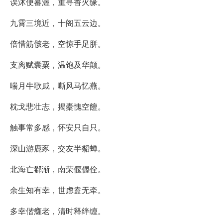
误沐便蕃渥，重寻香火缘。
九霄三境近，十阁五云边。
倍惜筋骸老，空惊手足胼。
支离赋囊粟，温饱及华颠。
喘月牛歌戚，嘶风马忆燕。
枕戈悲壮志，揭橐愧空饘。
触事常多感，怀安只自只。
深山游鹿豕，交友半貂蝉。
北海亡郗渐，南荣偃偓佺。
余生知有幸，世虑盍无牵。
多幸偕癃老，清时释绊缠。