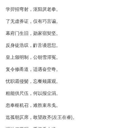
学羿招弯射，沤阳厌老拳。
了无虚券证，仅有巧言谝。
幕府门生旧，勋家宿契坚。
反身徒浩叹，齚舌谩思愆。
皇上颁明制，公朝雪滞冤。
复令修甬道，适遇奋空弮。
忧职霜侵鬓，忘餐颊露观。
粗能供尺伍，何以报尘涓。
忽奉枢机召，难胜束帛戋。
迄孤朝仄席，敢望政齐{左王在睿}。