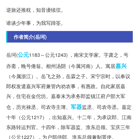
逆旅还推枕，知音谩续弦。
谁谈少年事，为我写蹄筌。
作者简介(岳珂)
公元
岳珂(
1183～公元1243) ，南宋文学家。字肃之，号
嘉兴
亦斋，晚号倦翁。相州汤阴（今属河南）人。寓居
（今属浙江）。岳飞之孙，岳霖之子。宋宁宗时，以奉议
郎权发遣嘉兴军府兼管内劝农事，有惠政。自此家居嘉
兴，住宅在金佗坊。嘉泰末为承务郎监镇江府户部大军
军器
仓，历光禄丞、司农寺主簿、
监丞、司农寺丞。嘉定
十年（公元1217），出知嘉兴。十二年，为承议郎、江南
东路转运判官。十四年，除军器监、淮东总领。宝庆三年
（公元1227），为户部侍郎、淮东总领兼制置使。