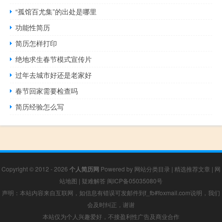
“孤馆百尤集”的出处是哪里
功能性简历
简历怎样打印
绝地求生春节模式宣传片
过年去城市好还是老家好
春节回家需要检查吗
简历经验怎么写
Copyright © 2012 - 2026
个人简历网
Powered by
网站分类目录
|
精选推荐文章
|
网
站地图
|
疑难解答
闽ICP备05035080号
声明：本站内容来自互联网，如信息有错误可发邮件到f_fb#foxmail.com说明，我们
会及时纠正，谢谢
本站仅为个人兴趣爱好，不接盈利性广告及商业合作