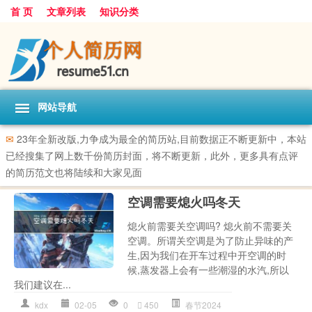
首 页
文章列表
知识分类
网站导航
✉
23年全新改版,力争成为最全的简历站,目前数据正不断更新中，本站
已经搜集了网上数千份简历封面，将不断更新，此外，更多具有点评
的简历范文也将陆续和大家见面
空调需要熄火吗冬天
熄火前需要关空调吗? 熄火前不需要关
空调。所谓关空调是为了防止异味的产
生,因为我们在开车过程中开空调的时
候,蒸发器上会有一些潮湿的水汽,所以
我们建议在...
kdx
02-05
0
450
春节2024