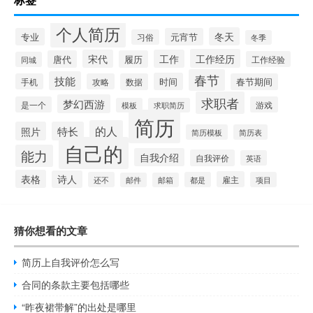
个人简历
冬天
专业
元宵节
习俗
冬季
工作经历
宋代
工作
唐代
履历
工作经验
同城
春节
技能
时间
手机
攻略
数据
春节期间
求职者
梦幻西游
是一个
游戏
模板
求职简历
简历
的人
照片
特长
简历模板
简历表
自己的
能力
自我介绍
自我评价
英语
表格
诗人
雇主
还不
都是
项目
邮件
邮箱
猜你想看的文章
简历上自我评价怎么写
合同的条款主要包括哪些
“昨夜裙带解”的出处是哪里