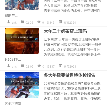
时候可以开空调。产妇在产后10天左右
会大量出汗，这是因为产后代谢旺盛，
需要排出体内多余的水分。开空调可以
帮助产...
snk
02-05
0
345
春节2024
大年三十奶茶店上班吗
以下围绕“大年三十奶茶店上班吗”主题
解决网友的困惑 奶茶店上班时间一般是
几点到几点? 奶茶店的上班时间一般分
为早班和晚班。早班的工作时间是上午
9:30到下...
dns
02-05
0
837
春节2024
多大年级要做胃镜体检报告
30岁有必要做肠镜检查吗? 根据专业医
疗机构的建议，30岁如果没有身体上具
体的症状或不适，就没有必须做肠镜的
必要。然而，长期腹痛、腹泻、便秘或
其他下腹部...