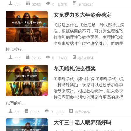
ddn
02-05
0
376
春节2024
女孩视力多大年龄会稳定
飞蚊症是什么 飞蚊症是一种眼部常见病
症，根据病因的不同，可分为生理性飞
蚊症和病理性飞蚊症两类。生理性飞蚊
症多由玻璃体年龄性改变引起。而病理
性飞蚊症...
nhs
02-05
0
463
春节2024
冬天赠礼怎么领奖
冬季尊享代币如何获得 冬季尊享代币是
一种特殊奖励，玩家可以通过参加冬季
活动来获得。根据数据统计，进入冬季
特卖界面参与活动的玩家有更高的获得
代币的机...
dtz
02-05
0
33
春节2024
大年三十老人喂养猫好吗