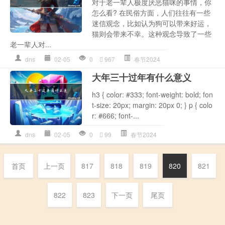
对于老一辈人极度厌恶猫咪的事情，你
怎么看? 在民俗方面，人们往往有一些
迷信观念，比如认为狗可以带来好运，
猫则会带来不幸。这种观念导致了一些
老一辈人对...
dns
02-05
0
967
春节2024
大年三十过年有什么意义
h3 { color: #333; font-weight: bold; fon
t-size: 20px; margin: 20px 0; } p { colo
r: #666; font-...
dns
02-05
0
99
春节2024
首页
上一页
817
818
819
820
821
822
823
下一页
尾页