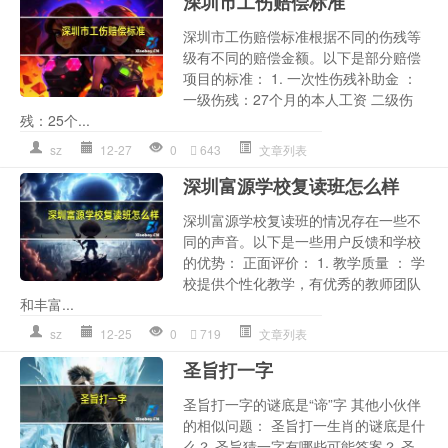
深圳市工伤赔偿标准
深圳市工伤赔偿标准根据不同的伤残等
级有不同的赔偿金额。以下是部分赔偿
项目的标准： 1. 一次性伤残补助金 ：
一级伤残：27个月的本人工资 二级伤
残：25个...
sz
12-27
0
643
文章列表
深圳富源学校复读班怎么样
深圳富源学校复读班的情况存在一些不
同的声音。以下是一些用户反馈和学校
的优势： 正面评价： 1. 教学质量 ： 学
校提供个性化教学，有优秀的教师团队
和丰富...
sz
12-25
0
719
文章列表
圣旨打一字
圣旨打一字的谜底是“谛”字 其他小伙伴
的相似问题： 圣旨打一生肖的谜底是什
么？ 圣旨猜一字有哪些可能答案？ 圣