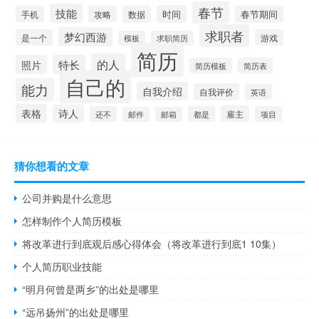
春节
技能
时间
手机
攻略
数据
春节期间
求职者
梦幻西游
是一个
游戏
模板
求职简历
简历
的人
照片
特长
简历模板
简历表
自己的
能力
自我介绍
自我评价
英语
表格
诗人
雇主
还不
都是
项目
邮件
邮箱
猜你想看的文章
公司并购是什么意思
怎样制作个人简历模板
将改革进行到底观后感心得体会（将改革进行到底1 10集）
个人简历职业技能
“明月何曾是两乡”的出处是哪里
“远吊扬州”的出处是哪里