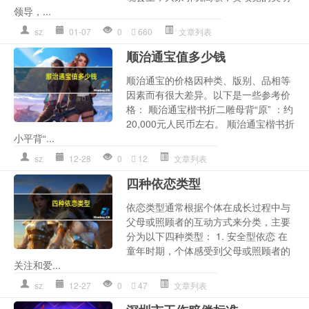
领导，...
sz
01-07
0
660
文章列表
顺治通宝值多少钱
顺治通宝的价格因种类、版别、品相等
因素而有很大差异。以下是一些参考价
格： 顺治通宝楷书折二雕母背“原” ：约
20,000元人民币左右。 顺治通宝楷书折
小平背“...
sz
12-28
0
12
文章列表
四种依恋类型
依恋类型通常根据个体在成长过程中与
父母或照顾者的互动方式来分类，主要
分为以下四种类型： 1. 安全型依恋 在
童年时期，个体感受到父母或照顾者的
关注和爱...
sz
12-27
0
47
文章列表