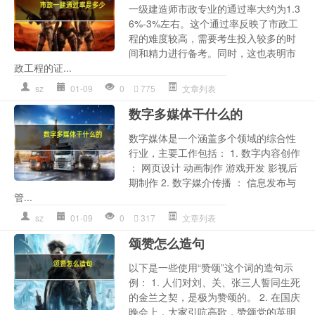
一级建造师市政专业的通过率大约为1.3
6%-3%左右。这个通过率反映了市政工
程的难度较高，需要考生投入较多的时
间和精力进行备考。同时，这也表明市
政工程的证...
sz
01-09
0
775
文章列表
数字多媒体干什么的
数字媒体是一个涵盖多个领域的综合性
行业，主要工作包括： 1. 数字内容创作
： 网页设计 动画制作 游戏开发 影视后
期制作 2. 数字媒介传播 ： 信息发布与
管...
sz
01-09
0
317
文章列表
颂赞怎么造句
以下是一些使用“赞颂”这个词的造句示
例： 1. 人们对刘、关、张三人誓同生死
的金兰之契，是极为赞颂的。 2. 在国庆
晚会上，大家引吭高歌，赞颂党的英明