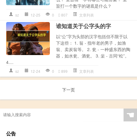
旨打一个数字的谜底是什么？
sz
12-25
0
807
文章列表
谁知道关于公字头的字
以“公”字为头部的汉字包括但不限于以
下这些： 1. 翁 - 指年老的男子，如渔
翁、卖炭翁等。 2. 瓮 - 一种盛东西的陶
器，如水瓮、酒瓮。 3. 枀 - 古同“松”。
4....
sz
12-24
0
899
文章列表
下一页
☚
公告