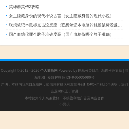
英雄群英传2攻略
女主隐藏身份的现代小说古言（女主隐藏身份的现代小说）
联想笔记本鼠标点击没反应（联想笔记本电脑的触摸鼠标没反应了）
国产血糖仪哪个牌子准确度高（国产血糖仪哪个牌子准确）
Copyright © 2012 - 2026
个人简历网
Powered by
网站分类目录
|
精选推荐文章
|
网
站地图
|
疑难解答
闽ICP备05035080号
声明：本站内容来自互联网，如信息有错误可发邮件到f_fb#foxmail.com说明，我们
会及时纠正，谢谢
本站仅为个人兴趣爱好，不接盈利性广告及商业合作
小男孩