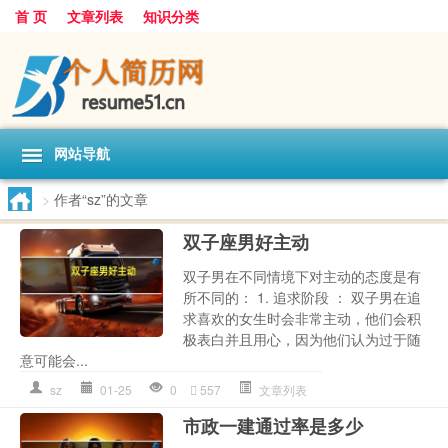
首 页
文章列表
知识分类
网站导航
>
作者“sz”的文章
双子座男好主动
双子男在不同情境下对主动的态度是有
所不同的： 1. 追求阶段 ： 双子男在追
求喜欢的女生时会非常主动，他们会积
极表白并且用心，因为他们认为过于随
意可能会...
sz
01-25
0
557
文章列表
市政一建通过率是多少