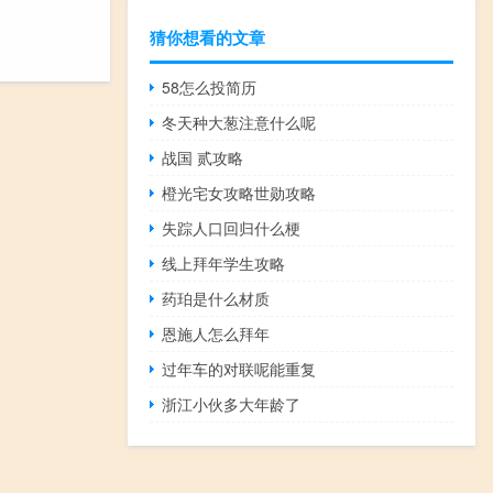
猜你想看的文章
58怎么投简历
冬天种大葱注意什么呢
战国 贰攻略
橙光宅女攻略世勋攻略
失踪人口回归什么梗
线上拜年学生攻略
药珀是什么材质
恩施人怎么拜年
过年车的对联呢能重复
浙江小伙多大年龄了