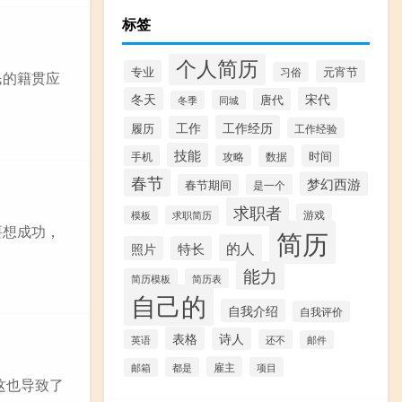
标签
个人简历
专业
元宵节
习俗
民的籍贯应
冬天
宋代
唐代
同城
冬季
工作经历
工作
履历
工作经验
技能
时间
手机
攻略
数据
春节
梦幻西游
春节期间
是一个
求职者
游戏
模板
求职简历
要想成功，
简历
的人
照片
特长
能力
简历模板
简历表
自己的
自我介绍
自我评价
表格
诗人
英语
还不
邮件
雇主
都是
项目
邮箱
这也导致了