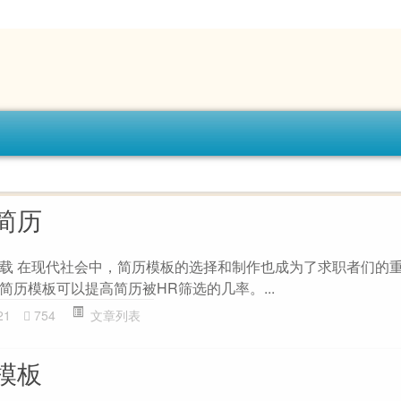
简历
载 在现代社会中，简历模板的选择和制作也成为了求职者们的
历模板可以提高简历被HR筛选的几率。...
21
754
文章列表
模板