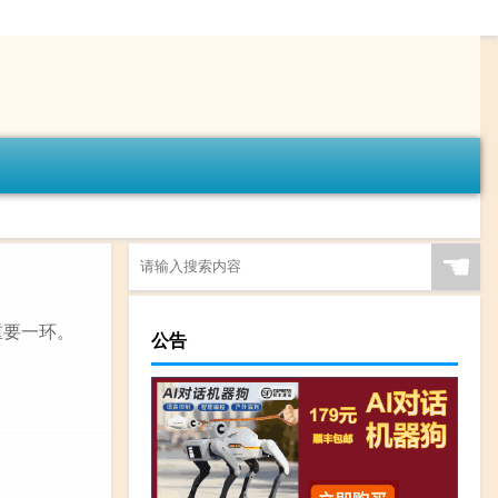
☚
重要一环。
公告