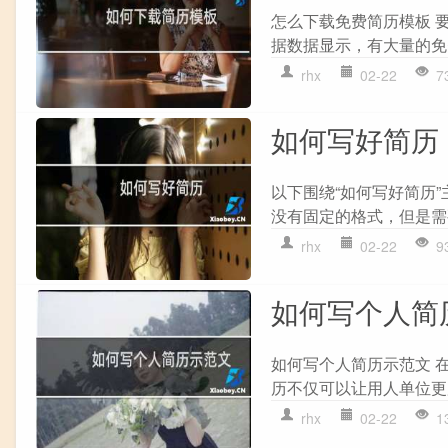
怎么下载免费简历模板 
据数据显示，有大量的免
rhx
02-22
7
如何写好简历
以下围绕“如何写好简历
没有固定的格式，但是需
rhx
02-22
9
如何写个人简
如何写个人简历示范文 
历不仅可以让用人单位更
rhx
02-22
1