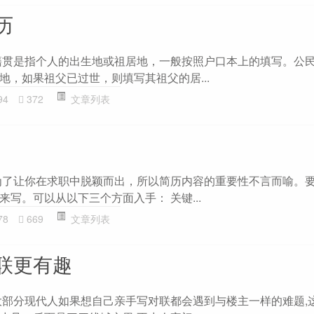
历
籍贯是指个人的出生地或祖居地，一般按照户口本上的填写。公
地，如果祖父已过世，则填写其祖父的居...
94
372
文章列表
为了让你在求职中脱颖而出，所以简历内容的重要性不言而喻。
写。可以从以下三个方面入手： 关键...
78
669
文章列表
联更有趣
大部分现代人如果想自己亲手写对联都会遇到与楼主一样的难题,