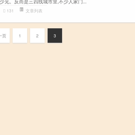
见。反而是三四线城市里,不少人家门...
131
文章列表
一页
1
2
3