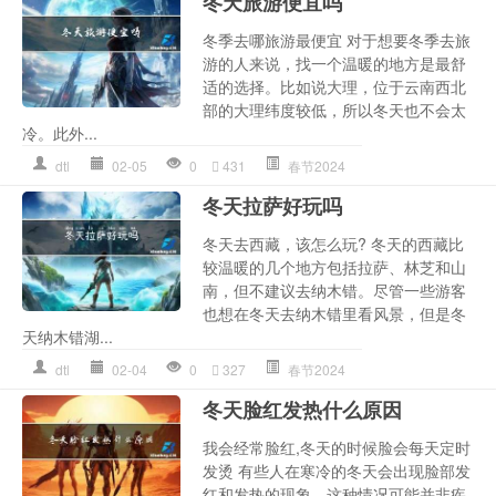
冬天旅游便宜吗
冬季去哪旅游最便宜 对于想要冬季去旅
游的人来说，找一个温暖的地方是最舒
适的选择。比如说大理，位于云南西北
部的大理纬度较低，所以冬天也不会太
冷。此外...
dtl
02-05
0
431
春节2024
冬天拉萨好玩吗
冬天去西藏，该怎么玩? 冬天的西藏比
较温暖的几个地方包括拉萨、林芝和山
南，但不建议去纳木错。尽管一些游客
也想在冬天去纳木错里看风景，但是冬
天纳木错湖...
dtl
02-04
0
327
春节2024
冬天脸红发热什么原因
我会经常脸红,冬天的时候脸会每天定时
发烫 有些人在寒冷的冬天会出现脸部发
红和发热的现象。这种情况可能并非疾