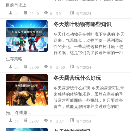
目前市场上...
dtl
02-10
0
911
春节2024
冬天落叶动物有哪些知识
冬天什么动物是在树叶底下冬眠的 冬天
到来，气温降低，动物面临一系列适应
性的变化。一些动物选择在树叶底下进
行冬眠，这是它们为了躲避严寒的一种
生存策略...
dtl
02-09
0
450
春节2024
冬天露营玩什么好玩
冬天露营玩什么好玩 冬天的露营可以带
来独特的体验和乐趣。虽然在寒冷的季
节露营可能面临一些挑战，但只要准备
得当，就能克服困难并度过难忘的时
光。 冬季露...
dtl
02-07
0
374
春节2024