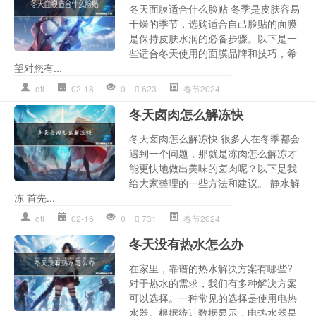
冬天面膜适合什么脸贴 冬季是皮肤容易
干燥的季节，选购适合自己脸贴的面膜
是保持皮肤水润的必备步骤。以下是一
些适合冬天使用的面膜品牌和技巧，希
望对您有...
dtl
02-18
0
623
春节2024
冬天卤肉怎么解冻快
冬天卤肉怎么解冻快 很多人在冬季都会
遇到一个问题，那就是冻肉怎么解冻才
能更快地做出美味的卤肉呢？以下是我
给大家整理的一些方法和建议。 静水解
冻 首先...
dtl
02-16
0
731
春节2024
冬天没有热水怎么办
在家里，靠谱的热水解决方案有哪些?
对于热水的需求，我们有多种解决方案
可以选择。一种常见的选择是使用电热
水器。根据统计数据显示，电热水器是