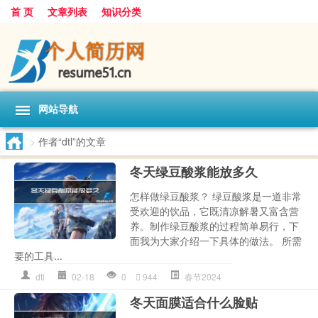
首 页
文章列表
知识分类
网站导航
>
作者“dtl”的文章
冬天绿豆酸浆能放多久
怎样做绿豆酸浆？ 绿豆酸浆是一道非常
受欢迎的饮品，它既清凉解暑又富含营
养。制作绿豆酸浆的过程简单易行，下
面我为大家介绍一下具体的做法。 所需
要的工具...
dtl
02-18
0
944
春节2024
冬天面膜适合什么脸贴