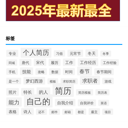
标签
个人简历
冬天
专业
元宵节
习俗
冬季
工作经历
宋代
工作
唐代
履历
工作经验
同城
春节
技能
时间
手机
攻略
数据
春节期间
求职者
梦幻西游
是一个
游戏
模板
求职简历
简历
的人
照片
特长
简历模板
简历表
自己的
能力
自我介绍
自我评价
英语
表格
诗人
雇主
还不
都是
项目
邮件
邮箱