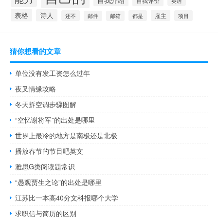
自我介绍
自我评价
英语
表格
诗人
雇主
还不
都是
项目
邮件
邮箱
猜你想看的文章
单位没有发工资怎么过年
夜叉情缘攻略
冬天拆空调步骤图解
“空忆谢将军”的出处是哪里
世界上最冷的地方是南极还是北极
播放春节的节目吧英文
雅思G类阅读题常识
“愚观贾生之论”的出处是哪里
江苏比一本高40分文科报哪个大学
求职信与简历的区别