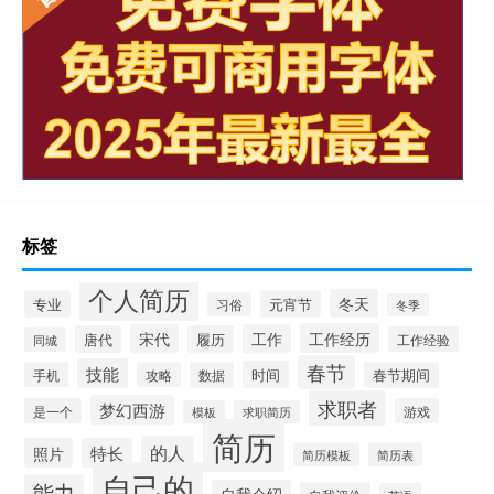
标签
个人简历
冬天
专业
元宵节
习俗
冬季
工作经历
宋代
工作
唐代
履历
工作经验
同城
春节
技能
时间
手机
攻略
数据
春节期间
求职者
梦幻西游
是一个
游戏
模板
求职简历
简历
的人
照片
特长
简历模板
简历表
自己的
能力