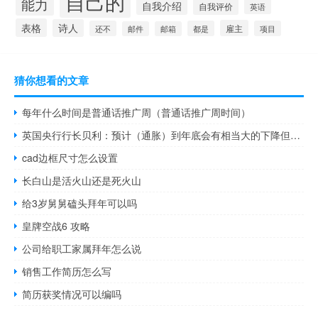
自己的
能力
自我介绍
自我评价
英语
表格
诗人
雇主
还不
都是
项目
邮件
邮箱
猜你想看的文章
每年什么时间是普通话推广周（普通话推广周时间）
英国央行行长贝利：预计（通胀）到年底会有相当大的下降但不会降至2%的水平
cad边框尺寸怎么设置
长白山是活火山还是死火山
给3岁舅舅磕头拜年可以吗
皇牌空战6 攻略
公司给职工家属拜年怎么说
销售工作简历怎么写
简历获奖情况可以编吗