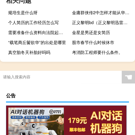
相关问题
规培生是什么呀
金庸群侠传2中怎样才能从华山出来 金庸群侠传2贺岁版
个人简历的工作经历怎么写
正义黎明bd（正义黎明迅雷下载）
需要准备什么资料向法院起诉离婚
金星是男还是女简历
“载笔商丘鬢欲华”的出处是哪里
股市春节什么时候休市
真空胎冬天补胎好吗吗
考消防工程师要什么条件。
☚
公告