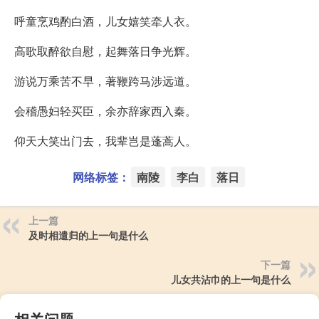
呼童烹鸡酌白酒，儿女嬉笑牵人衣。
高歌取醉欲自慰，起舞落日争光辉。
游说万乘苦不早，著鞭跨马涉远道。
会稽愚妇轻买臣，余亦辞家西入秦。
仰天大笑出门去，我辈岂是蓬蒿人。
网络标签：
南陵
李白
落日
上一篇
及时相遣归的上一句是什么
下一篇
儿女共沾巾的上一句是什么