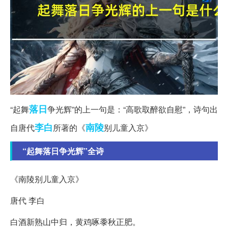
落日
“起舞
争光辉”的上一句是：“高歌取醉欲自慰”，诗句出
李白
南陵
自唐代
所著的《
别儿童入京》
“起舞落日争光辉”全诗
《南陵别儿童入京》
唐代 李白
白酒新熟山中归，黄鸡啄黍秋正肥。