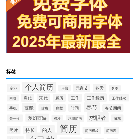
标签
个人简历
冬天
专业
元宵节
习俗
冬季
工作经历
宋代
工作
唐代
履历
工作经验
同城
春节
技能
时间
手机
攻略
数据
春节期间
求职者
梦幻西游
是一个
游戏
模板
求职简历
简历
的人
照片
特长
简历模板
简历表