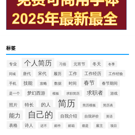
标签
个人简历
冬天
专业
元宵节
习俗
冬季
工作经历
宋代
工作
唐代
履历
工作经验
同城
春节
技能
时间
手机
攻略
数据
春节期间
求职者
梦幻西游
是一个
游戏
模板
求职简历
简历
的人
照片
特长
简历模板
简历表
自己的
能力
自我介绍
自我评价
英语
表格
诗人
雇主
还不
都是
项目
邮件
邮箱