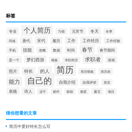
标签
个人简历
冬天
专业
元宵节
习俗
冬季
工作经历
宋代
工作
唐代
履历
工作经验
同城
春节
技能
时间
手机
攻略
数据
春节期间
求职者
梦幻西游
是一个
游戏
模板
求职简历
简历
的人
照片
特长
简历模板
简历表
自己的
能力
自我介绍
自我评价
英语
表格
诗人
雇主
还不
都是
项目
邮件
邮箱
猜你想看的文章
简历中爱好特长怎么写