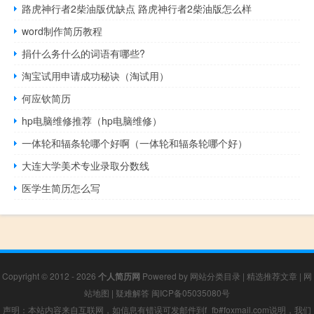
路虎神行者2柴油版优缺点 路虎神行者2柴油版怎么样
word制作简历教程
捐什么务什么的词语有哪些?
淘宝试用申请成功秘诀（淘试用）
何应钦简历
hp电脑维修推荐（hp电脑维修）
一体轮和辐条轮哪个好啊（一体轮和辐条轮哪个好）
大连大学美术专业录取分数线
医学生简历怎么写
Copyright © 2012 - 2026
个人简历网
Powered by
网站分类目录
|
精选推荐文章
|
网
站地图
|
疑难解答
闽ICP备05035080号
声明：本站内容来自互联网，如信息有错误可发邮件到f_fb#foxmail.com说明，我们