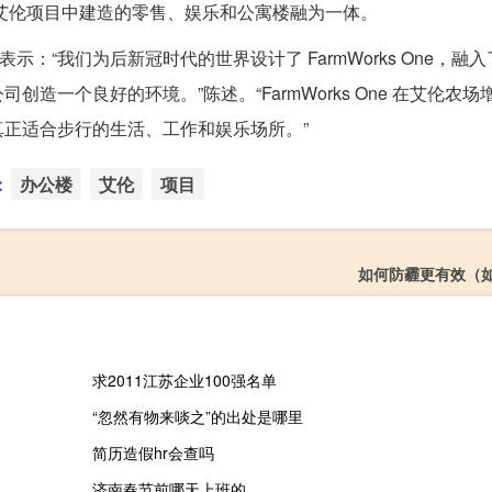
设计，将与艾伦项目中建造的零售、娱乐和公寓楼融为一体。
在一份声明中表示：“我们为后新冠时代的世界设计了 FarmWorks One，
一个良好的环境。”陈述。“FarmWorks One 在艾伦农场
正适合步行的生活、工作和娱乐场所。”
：
办公楼
艾伦
项目
如何防霾更有效（
求2011江苏企业100强名单
“忽然有物来啖之”的出处是哪里
简历造假hr会查吗
济南春节前哪天上班的