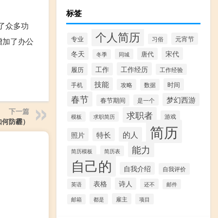
标签
融入了众多功
个人简历
专业
元宵节
习俗
增加了办公
冬天
宋代
唐代
同城
冬季
工作经历
工作
履历
工作经验
技能
时间
手机
攻略
数据
春节
梦幻西游
春节期间
是一个
下一篇
求职者
游戏
模板
求职简历
如何防霾）
简历
的人
照片
特长
能力
简历模板
简历表
自己的
自我介绍
自我评价
表格
诗人
英语
还不
邮件
雇主
都是
项目
邮箱