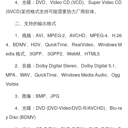
4、光碟：DVD、Video CD (VCD)、Super Video CD
(SVCD)某些格式支持可能需要协力厂商软体。
二、支持的输出格式
1、视频：AVI、MPEG-2、AVCHD、MPEG-4、H.26
4、BDMV、HDV、QuickTime、RealVideo、Windows M
edia 格式、3GPP、 3GPP2、WebM、HTML5
2、音频：Dolby Digital Stereo、Dolby Digital 5.1、
MPA、WAV、QuickTime、Windows Media Audio、Ogg
Vorbis
3、图像：BMP、JPG
4、光碟：DVD (DVD-Video/DVD-R/AVCHD)、Blu-ra
y Disc (BDMV)