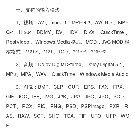
一、支持的输入格式
1、视频：AVI、mpeg-1、MPEG-2、AVCHD 、MPE
G-4、H.264、BDMV、DV、HDV 、DivX 、QuickTime 、
RealVideo 、Windows Media 格式、MOD，JVC MOD 档
桉格式、M2TS、M2T、TOD、3GPP、3GPP2
2、音频：Dolby Digital Stereo、Dolby Digital 5.1、
MP3、MPA、WAV、QuickTime、Windows Media Audio
3、图像：BMP、CLP、CUR、EPS、FAX、FPX、
GIF、ICO、IFF、IMG、J2K、JP2、JPC、JPG、PCD、
PCT、 PCX、PIC、PNG、PSD、PSPImage、PXR、R
AS、RAW、SCT、SHG、TGA、TIF、UFO、UFP、WM
F