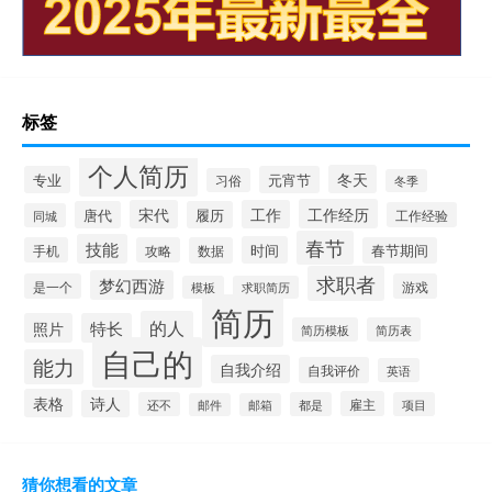
标签
个人简历
冬天
专业
元宵节
习俗
冬季
工作经历
宋代
工作
唐代
履历
工作经验
同城
春节
技能
时间
手机
攻略
数据
春节期间
求职者
梦幻西游
是一个
游戏
模板
求职简历
简历
的人
照片
特长
简历模板
简历表
自己的
能力
自我介绍
自我评价
英语
表格
诗人
雇主
还不
都是
项目
邮件
邮箱
猜你想看的文章