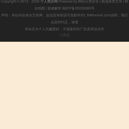
Copyright © 2012 - 2026
个人简历网
Powered by
网站分类目录
|
精选推荐文章
|
网
站地图
|
疑难解答
闽ICP备05035080号
声明：本站内容来自互联网，如信息有错误可发邮件到f_fb#foxmail.com说明，我们
会及时纠正，谢谢
本站仅为个人兴趣爱好，不接盈利性广告及商业合作
小男孩