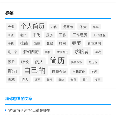
标签
个人简历
冬天
专业
元宵节
习俗
冬季
工作经历
宋代
工作
唐代
履历
工作经验
同城
春节
技能
时间
手机
攻略
数据
春节期间
求职者
梦幻西游
是一个
游戏
模板
求职简历
简历
的人
照片
特长
简历模板
简历表
自己的
能力
自我介绍
自我评价
英语
表格
诗人
雇主
还不
都是
项目
邮件
邮箱
猜你想看的文章
“醉后情俱远”的出处是哪里