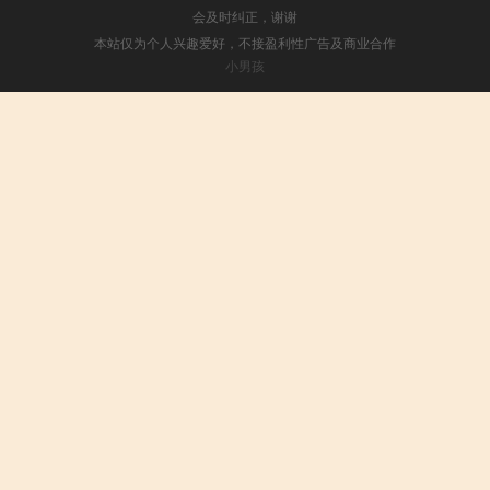
会及时纠正，谢谢
本站仅为个人兴趣爱好，不接盈利性广告及商业合作
小男孩