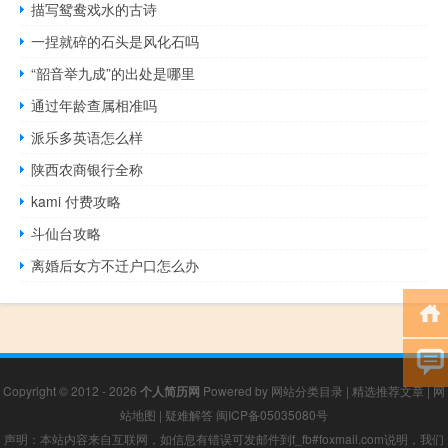
描写鸳鸯戏水的古诗
一捏就碎的石头是风化石吗
“韶音举九成”的出处是哪里
通过年龄查属相准吗
派乐多英语怎么样
陕西农商银行全称
kami 付费攻略
斗仙台攻略
离婚后女方不迁户口怎么办
Copyright © 2012 - 2026
个人简历网
Powered by
网站分类目录
|
精选推荐文章
|
网
站地图
|
疑难解答
闽ICP备05035080号
声明：本站内容来自互联网，如信息有错误可发邮件到f_fb#foxmail.com说明，我们