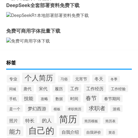
DeepSeek全套部署资料免费下载
免费可商用字体批量下载
标签
个人简历
冬天
专业
元宵节
习俗
冬季
工作经历
宋代
工作
唐代
履历
工作经验
同城
春节
技能
时间
手机
攻略
数据
春节期间
求职者
梦幻西游
是一个
游戏
模板
求职简历
简历
的人
照片
特长
简历模板
简历表
自己的
能力
自我介绍
自我评价
英语