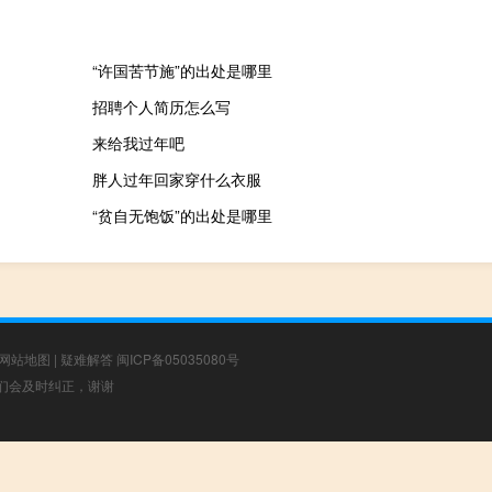
“许国苦节施”的出处是哪里
招聘个人简历怎么写
来给我过年吧
胖人过年回家穿什么衣服
“贫自无饱饭”的出处是哪里
网站地图
|
疑难解答
闽ICP备05035080号
，我们会及时纠正，谢谢