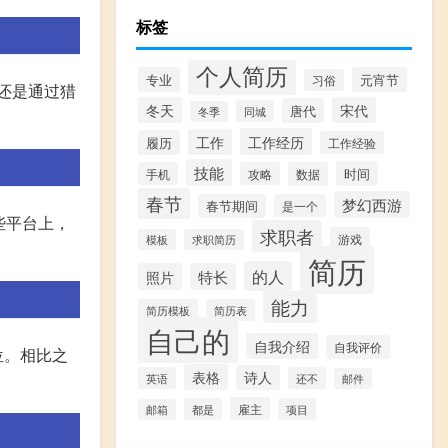
标签
个人简历
专业
元宵节
习俗
还是通过猎
冬天
宋代
唐代
同城
冬季
工作经历
工作
履历
工作经验
技能
时间
手机
攻略
数据
春节
梦幻西游
春节期间
是一个
些平台上，
求职者
游戏
模板
求职简历
简历
的人
照片
特长
能力
简历模板
简历表
自己的
自我介绍
自我评价
位。相比之
表格
诗人
英语
还不
邮件
雇主
都是
项目
邮箱