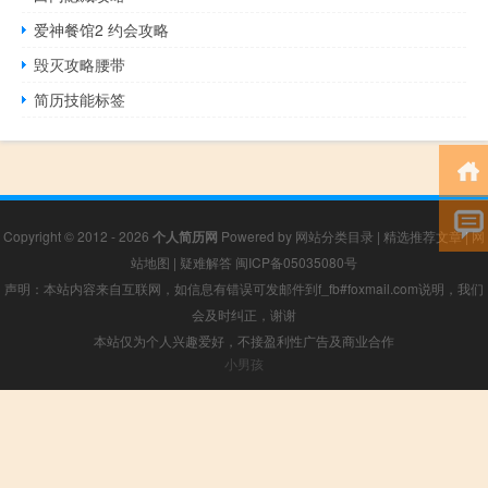
爱神餐馆2 约会攻略
毁灭攻略腰带
简历技能标签
Copyright © 2012 - 2026
个人简历网
Powered by
网站分类目录
|
精选推荐文章
|
网
站地图
|
疑难解答
闽ICP备05035080号
声明：本站内容来自互联网，如信息有错误可发邮件到f_fb#foxmail.com说明，我们
会及时纠正，谢谢
本站仅为个人兴趣爱好，不接盈利性广告及商业合作
小男孩