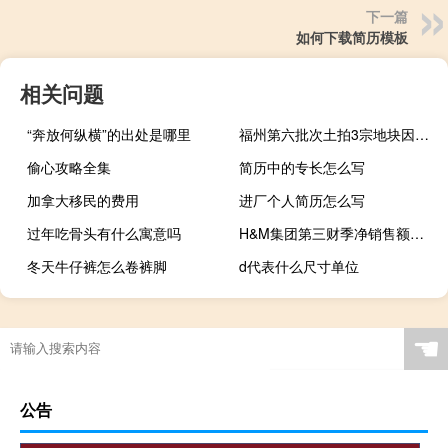
下一篇
如何下载简历模板
相关问题
“奔放何纵横”的出处是哪里
福州第六批次土拍3宗地块因出让条件调整而取消出让
偷心攻略全集
简历中的专长怎么写
加拿大移民的费用
进厂个人简历怎么写
过年吃骨头有什么寓意吗
H&M集团第三财季净销售额同比增长6%至608亿瑞典克朗
冬天牛仔裤怎么卷裤脚
d代表什么尺寸单位
☚
公告