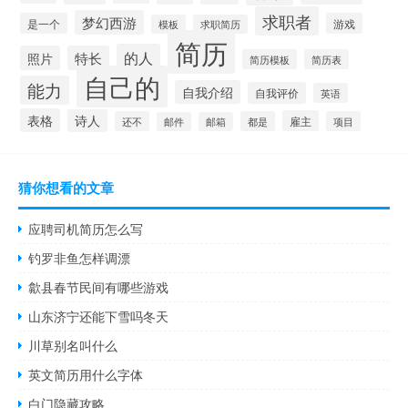
求职者
梦幻西游
是一个
游戏
模板
求职简历
简历
的人
照片
特长
简历模板
简历表
自己的
能力
自我介绍
自我评价
英语
表格
诗人
雇主
还不
都是
项目
邮件
邮箱
猜你想看的文章
应聘司机简历怎么写
钓罗非鱼怎样调漂
歙县春节民间有哪些游戏
山东济宁还能下雪吗冬天
川草别名叫什么
英文简历用什么字体
白门隐藏攻略