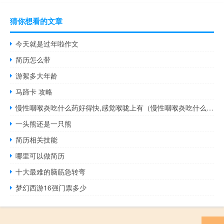
猜你想看的文章
今天就是过年啦作文
简历怎么带
游絮多大年龄
马蹄卡 攻略
慢性咽喉炎吃什么药好得快,感觉喉咙上有（慢性咽喉炎吃什么药好）
一头熊还是一只熊
简历相关技能
哪里可以做简历
十大最难的脑筋急转弯
梦幻西游16强门票多少