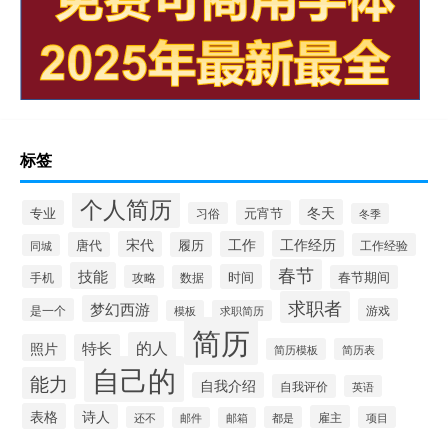
标签
个人简历
冬天
专业
元宵节
习俗
冬季
工作经历
宋代
工作
唐代
履历
工作经验
同城
春节
技能
时间
手机
攻略
数据
春节期间
求职者
梦幻西游
是一个
游戏
模板
求职简历
简历
的人
照片
特长
简历模板
简历表
自己的
能力
自我介绍
自我评价
英语
表格
诗人
雇主
还不
都是
项目
邮件
邮箱