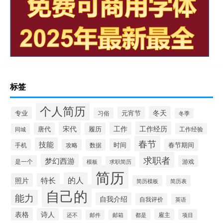
标签
个人简历
冬天
专业
元宵节
习俗
冬季
工作经历
宋代
工作
唐代
履历
工作经验
同城
春节
技能
时间
手机
攻略
数据
春节期间
求职者
梦幻西游
是一个
游戏
模板
求职简历
简历
的人
照片
特长
简历模板
简历表
自己的
能力
自我介绍
自我评价
英语
表格
诗人
雇主
还不
都是
项目
邮件
邮箱