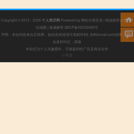
Copyright © 2012 - 2026
个人简历网
Powered by
网站分类目录
|
精选推荐文章
|
网
站地图
|
疑难解答
闽ICP备05035080号
声明：本站内容来自互联网，如信息有错误可发邮件到f_fb#foxmail.com说明，我们
会及时纠正，谢谢
本站仅为个人兴趣爱好，不接盈利性广告及商业合作
小男孩