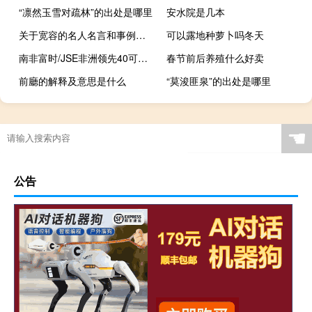
“凛然玉雪对疏林”的出处是哪里
安水院是几本
关于宽容的名人名言和事例（关于宽容的名人名言）
可以露地种萝卜吗冬天
南非富时/JSE非洲领先40可交易指数收跌1.10%报64598.64点逼近2022年11月10日收盘位64087.41点本周累计下跌3.80%
春节前后养殖什么好卖
前廳的解释及意思是什么
“莫浚匪泉”的出处是哪里
☚
公告