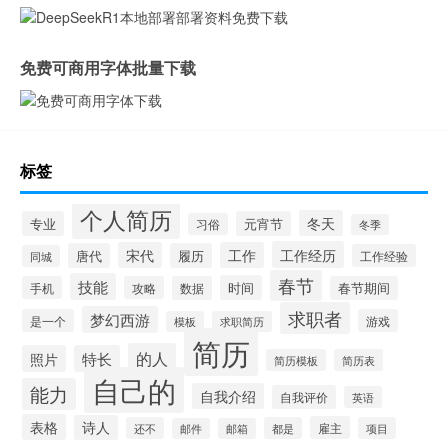
免费可商用字体批量下载
标签
个人简历
冬天
专业
元宵节
习俗
冬季
工作经历
宋代
工作
唐代
履历
工作经验
同城
春节
技能
时间
手机
攻略
数据
春节期间
求职者
梦幻西游
是一个
游戏
模板
求职简历
简历
的人
照片
特长
简历模板
简历表
自己的
能力
自我介绍
自我评价
英语
表格
诗人
雇主
还不
都是
项目
邮件
邮箱