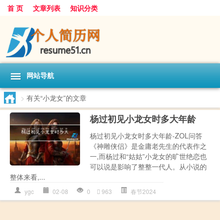
首 页
文章列表
知识分类
网站导航
>
有关“小龙女”的文章
杨过初见小龙女时多大年龄
杨过初见小龙女时多大年龄-ZOL问答
《神雕侠侣》是金庸老先生的代表作之
一,而杨过和“姑姑”小龙女的旷世绝恋也
可以说是影响了整整一代人。从小说的
整体来看,...
ygc
02-08
0
963
春节2024