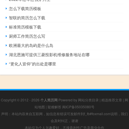
怎么下载简历模板
智联的简历怎么下载
标准简历模板下载
厨师工作简历怎么写
欧洲最大的岛屿是什么岛
湖北恩施可提供三菱投影机维修服务地址在哪
“更化人皆仰”的出处是哪里
Copyright © 2012 - 2026
个人简历网
Powered by
网站分类目录
|
精选推荐文章
|
网
站地图
|
疑难解答
闽ICP备05035080号
声明：本站内容来自互联网，如信息有错误可发邮件到f_fb#foxmail.com说明，我们
会及时纠正，谢谢
本站仅为个人兴趣爱好，不接盈利性广告及商业合作