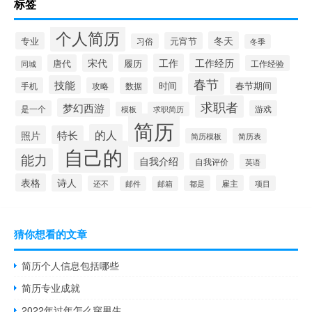
标签
个人简历
冬天
专业
元宵节
习俗
冬季
工作经历
宋代
工作
唐代
履历
工作经验
同城
春节
技能
时间
手机
攻略
数据
春节期间
求职者
梦幻西游
是一个
游戏
模板
求职简历
简历
的人
照片
特长
简历模板
简历表
自己的
能力
自我介绍
自我评价
英语
表格
诗人
雇主
还不
都是
项目
邮件
邮箱
猜你想看的文章
简历个人信息包括哪些
简历专业成就
2022年过年怎么穿男生