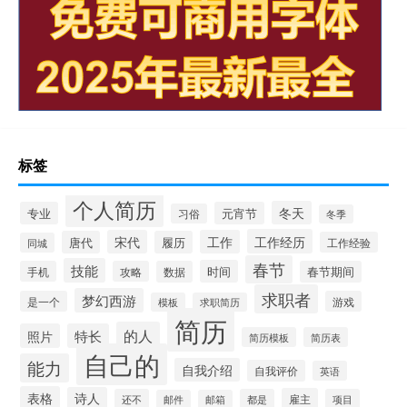
标签
个人简历
冬天
专业
元宵节
习俗
冬季
工作经历
宋代
工作
唐代
履历
工作经验
同城
春节
技能
时间
手机
攻略
数据
春节期间
求职者
梦幻西游
是一个
游戏
模板
求职简历
简历
的人
照片
特长
简历模板
简历表
自己的
能力
自我介绍
自我评价
英语
表格
诗人
雇主
还不
都是
项目
邮件
邮箱