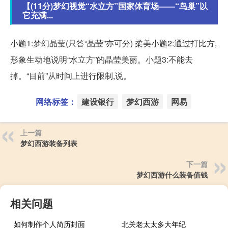
【(11分)梦幻视觉“水立方”国家体育场——“鸟巢”以
它充满...
小题1:梦幻晶莹(只答“晶莹”亦可分) 柔美小题2:通过打比方,
形象生动地说明“水立方”的晶莹美丽。小题3:不能去
掉。“目前”从时间上进行限制,说。
网络标签：
建设银行
梦幻西游
网易
上一篇
梦幻西游装备列表
下一篇
梦幻西游什么装备值钱
相关问题
如何制作个人简历封面
北关老太太多大年纪