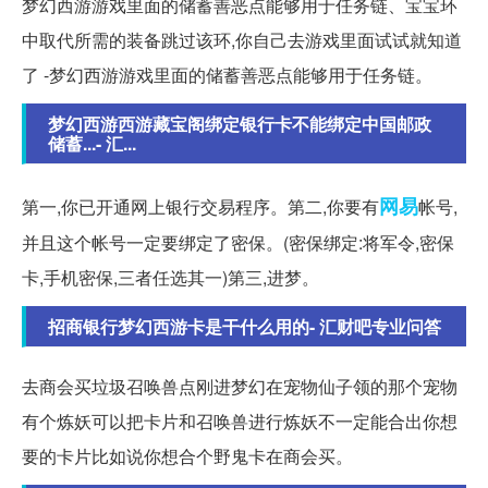
梦幻西游游戏里面的储蓄善恶点能够用于任务链、宝宝环
中取代所需的装备跳过该环,你自己去游戏里面试试就知道
了 -梦幻西游游戏里面的储蓄善恶点能够用于任务链。
梦幻西游西游藏宝阁绑定银行卡不能绑定中国邮政
储蓄...- 汇...
网易
第一,你已开通网上银行交易程序。第二,你要有
帐号,
并且这个帐号一定要绑定了密保。(密保绑定:将军令,密保
卡,手机密保,三者任选其一)第三,进梦。
招商银行梦幻西游卡是干什么用的- 汇财吧专业问答
去商会买垃圾召唤兽点刚进梦幻在宠物仙子领的那个宠物
有个炼妖可以把卡片和召唤兽进行炼妖不一定能合出你想
要的卡片比如说你想合个野鬼卡在商会买。