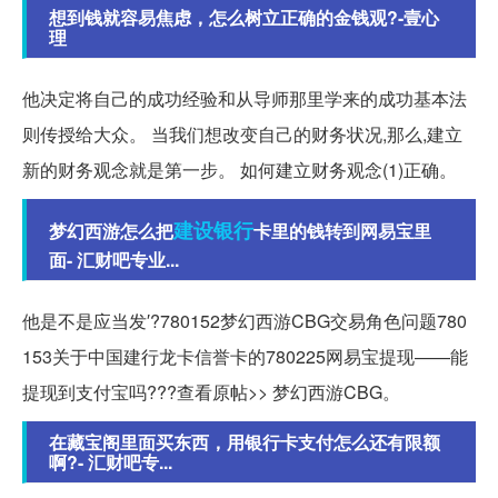
想到钱就容易焦虑，怎么树立正确的金钱观?-壹心
理
他决定将自己的成功经验和从导师那里学来的成功基本法
则传授给大众。 当我们想改变自己的财务状况,那么,建立
新的财务观念就是第一步。 如何建立财务观念(1)正确。
建设银行
梦幻西游怎么把
卡里的钱转到网易宝里
面- 汇财吧专业...
他是不是应当发′?780152梦幻西游CBG交易角色问题780
153关于中国建行龙卡信誉卡的780225网易宝提现——能
提现到支付宝吗???查看原帖>> 梦幻西游CBG。
在藏宝阁里面买东西，用银行卡支付怎么还有限额
啊?- 汇财吧专...