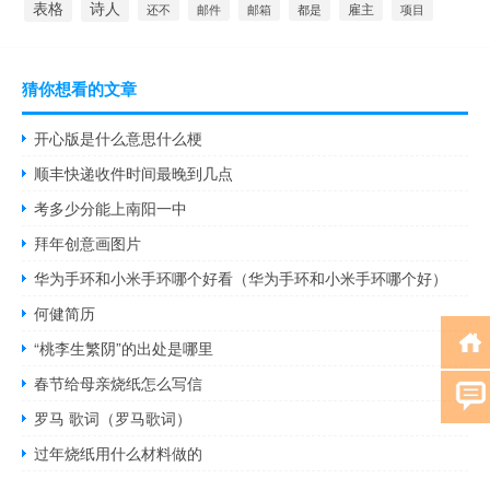
表格
诗人
雇主
还不
都是
项目
邮件
邮箱
猜你想看的文章
开心版是什么意思什么梗
顺丰快递收件时间最晚到几点
考多少分能上南阳一中
拜年创意画图片
华为手环和小米手环哪个好看（华为手环和小米手环哪个好）
何健简历
“桃李生繁阴”的出处是哪里
春节给母亲烧纸怎么写信
罗马 歌词（罗马歌词）
过年烧纸用什么材料做的