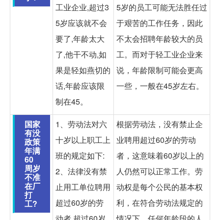
工业企业,超过3
5岁的员工可能无法胜任过
5岁应该就不会
于艰苦的工作任务，因此
要了,年龄太大
不太会招聘年龄较大的员
了,他干不动,如
工。而对于轻工业企业来
果是轻如燕切的
说，年龄限制可能会更高
话,年龄应该限
一些，一般在45岁左右。
制在45。
国家
1、劳动法对六
根据劳动法，没有禁止企
有没
十岁以上职工上
业聘用超过60岁的劳动
政策
年满
班的规定如下:
者，这意味着60岁以上的
60
周岁
2、法律没有禁
人仍然可以正常工作。劳
不准
在厂
止用工单位聘用
动权是每个公民的基本权
打
超过60岁的劳
利，在符合劳动法规定的
工?
动者,超过60岁
情况下，任何年龄段的人