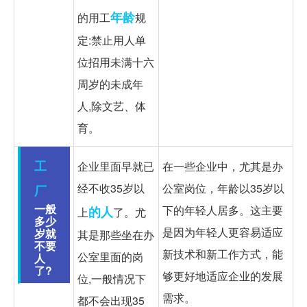
年龄
的用工
规
定:禁止用人单
位招用未满十六
周岁的未成年
人,除文艺、体
育。
工
企业里面早就已
在一些企业中，尤其是办
经不收35岁以
公室岗位，年龄以35岁以
厂
一般
下的年轻人居多。这主要
的人
上
了。尤
多少
是因为年轻人更容易适应
岁就
其是那些坐在办
不要
新技术和新工作方式，能
公室里面的岗
人
了?
够更好地适应企业的发展
位,一般情况下
需求。
都不会出现35