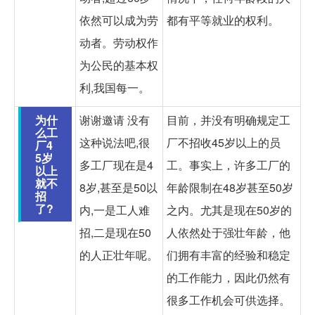
依然可以成为劳
都有平等就业的权利。
动者。劳动权作
为公民的基本权
利,我国每一。
为什
谢谢邀请 没有
目前，并没有明确规定工
么工
这种说法吧,很
厂不招收45岁以上的员
厂4
5岁
多工厂现在是4
工。事实上，许多工厂的
以上
就不
8岁,甚至是50以
年龄限制在48岁甚至50岁
招
了?
内,一是工人难
之内。尤其是现在50岁的
招,二是现在50
人依然处于强壮年龄，他
的人正壮年呢。
们拥有丰富的经验和稳定
的工作能力，因此仍然有
很多工作机会可供选择。