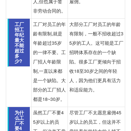
人,但也属于签
雇佣。
非劳动合同的。
工厂
工厂对员工的年
大部分工厂对员工的年龄
招工
龄有限制,就是
有限制，一般不招收超过3
年纪
最大
年龄超过35岁
5岁的工人。这可能是工厂
不能
超过
的一律不要。工
招聘体系存在的一个缺
多
少?
厂招人年龄限
陷。很多工厂更倾向于招
制,一直以来都
收18至30岁之间的年轻
是一个缺陷。大
人，因为他们更具有活力
部分的工厂招人
和适应能力。
都是18~30岁。
为什
虽然工厂不要4
尽管工厂不太愿意雇佣45
么工
5岁以上的员
岁以上的员工，但这并不
厂不
要4