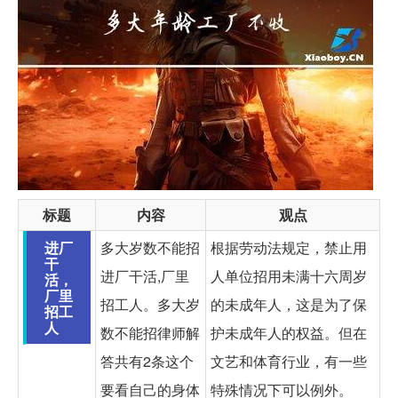
标题
内容
观点
进厂
多大岁数不能招
根据劳动法规定，禁止用
干
进厂干活,厂里
人单位招用未满十六周岁
活，
厂里
招工人。多大岁
的未成年人，这是为了保
招工
人
数不能招律师解
护未成年人的权益。但在
答共有2条这个
文艺和体育行业，有一些
要看自己的身体
特殊情况下可以例外。