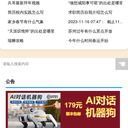
兵哥最新拜年视频
“缅想咸阳事可嗟”的出处是哪里
简历校内实践怎么写
求职简历自我介绍怎么写
家乡春节有什么气象
2023-11-16 07:47： 截止11月16日7时30分，甘肃省高速公路及普通干线公路阴或多云。 一、受路面结冰影响，暂对以下收费站临时交通管制： G75兰海高速K0处往临洮方向，玉井至井坪段、会川至遮阳山段各收费站入口双向； G2201兰州南绕城高速西固、金城南、和平收费站入口双向； G1816乌玛高速三甲集至 ​​​
“天涯叹憔悴”的出处是哪里
苏州过年有什么景点开放
瑞狮攻略
今年什么时间春运开始
☚
公告