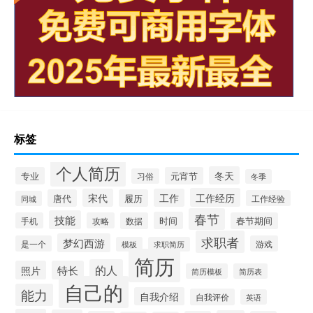
标签
个人简历
冬天
专业
元宵节
习俗
冬季
工作经历
宋代
工作
唐代
履历
工作经验
同城
春节
技能
时间
手机
攻略
数据
春节期间
求职者
梦幻西游
是一个
游戏
模板
求职简历
简历
的人
照片
特长
简历模板
简历表
自己的
能力
自我介绍
自我评价
英语