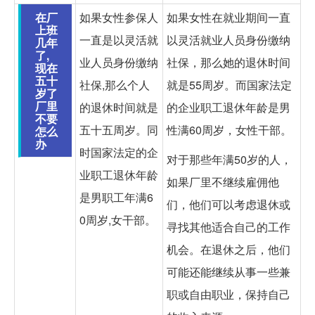
在厂
如果女性参保人
如果女性在就业期间一直
上班
一直是以灵活就
以灵活就业人员身份缴纳
几年
了,
业人员身份缴纳
社保，那么她的退休时间
现在
五十
社保,那么个人
就是55周岁。而国家法定
岁了
厂里
的退休时间就是
的企业职工退休年龄是男
不要
五十五周岁。同
性满60周岁，女性干部。
怎么
办
时国家法定的企
对于那些年满50岁的人，
业职工退休年龄
如果厂里不继续雇佣他
是男职工年满6
们，他们可以考虑退休或
0周岁,女干部。
寻找其他适合自己的工作
机会。在退休之后，他们
可能还能继续从事一些兼
职或自由职业，保持自己